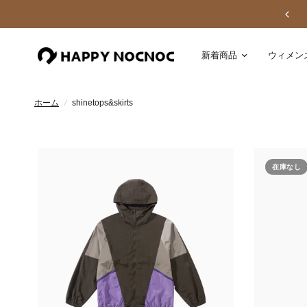
新着商品
ウィメン
ホーム
/
shinetops&skirts
在庫なし