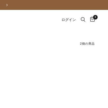
北海道・沖縄も追加送料なし！全国一律700円
0
ログイン
2個の商品