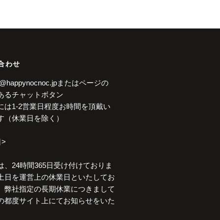
合わせ
rt@happynocnoc.jpまたはページの
あるチャットボタン
には1-2営業日程度お時間を頂戴い
す（休業日を除く）
>
は、24時間365日受け付けておりま
土日を運営上の休業日といたしてお
。弊社指定の長期休業につきまして
の都度サイト上にてお知らせをいた
。